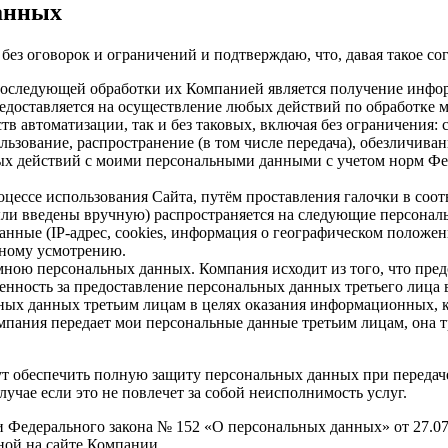
данных
з оговорок и ограничений и подтверждаю, что, давая такое согл
оследующей обработки их Компанией является получение инфор
предоставляется на осуществление любых действий по обработке
тв автоматизации, так и без таковых, включая без ограничения: 
ользование, распространение (в том числе передача), обезличив
ых действий с моими персональными данными с учетом норм Фе
оцессе использования Сайта, путём проставления галочки в соо
и введены вручную) распространяется на следующие персональн
анные (IP-адрес, cookies, информация о географическом положен
нному усмотрению.
мною персональных данных. Компания исходит из того, что пре
венность за предоставление персональных данных третьего лица
ных данных третьим лицам в целях оказания информационных, 
Компания передает мои персональные данные третьим лицам, она
т обеспечить полную защиту персональных данных при передаче, 
учае если это не повлечет за собой неисполнимость услуг.
и Федерального закона № 152 «О персональных данных» от 27.07
ной на сайте Компании.