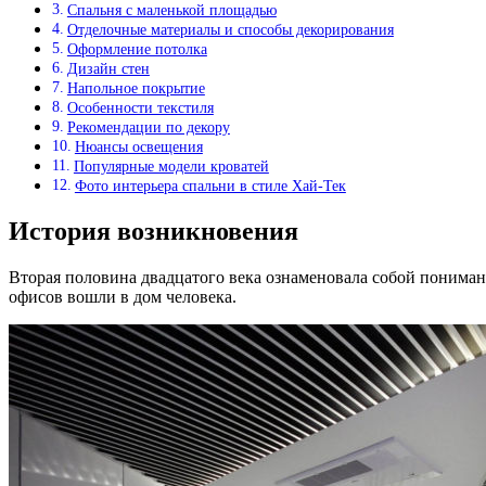
Спальня с маленькой площадью
Отделочные материалы и способы декорирования
Оформление потолка
Дизайн стен
Напольное покрытие
Особенности текстиля
Рекомендации по декору
Нюансы освещения
Популярные модели кроватей
Фото интерьера спальни в стиле Хай-Тек
История возникновения
Вторая половина двадцатого века ознаменовала собой пониман
офисов вошли в дом человека.