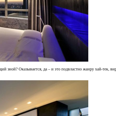
ий зной? Оказывается, да – и это подвластно жанру хай-тек, в