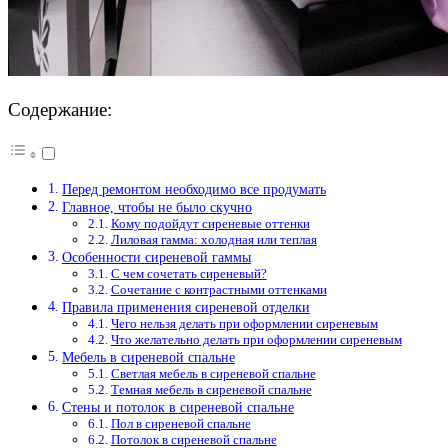
Содержание:
Перед ремонтом необходимо все продумать
Главное, чтобы не было скучно
Кому подойдут сиреневые оттенки
Лиловая гамма: холодная или теплая
Особенности сиреневой гаммы
С чем сочетать сиреневый?
Сочетание с контрастными оттенками
Правила применения сиреневой отделки
Чего нельзя делать при оформлении сиреневым
Что желательно делать при оформлении сиреневым
Мебель в сиреневой спальне
Светлая мебель в сиреневой спальне
Темная мебель в сиреневой спальне
Стены и потолок в сиреневой спальне
Пол в сиреневой спальне
Потолок в сиреневой спальне