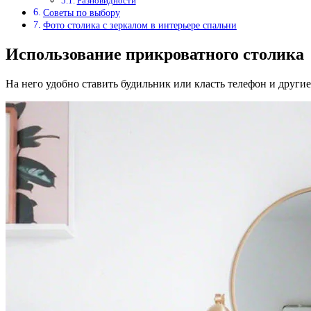
Разновидности
Советы по выбору
Фото столика с зеркалом в интерьере спальни
Использование прикроватного столика
На него удобно ставить будильник или класть телефон и друг