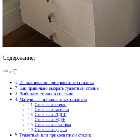
Содержание:
Использование прикроватного столика
Как правильно выбрать туалетный столик
Выбираем столик в спальню
Материалы прикроватных столиков
Столики из стекла
Столики из металла
Столики из ЛДСП
Столики из МДФ
Столики из пластика
Столики из дерева
Туалетный или прикроватный столик