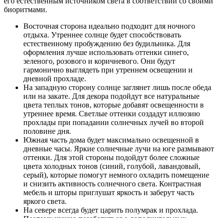
его естественным источником света в соответствии со своими
биоритмами.
Восточная сторона идеально подходит для ночного
отдыха. Утреннее солнце будет способствовать
естественному пробуждению без будильника. Для
оформления лучше использовать оттенки синего,
зеленого, розового и коричневого. Они будут
гармонично выглядеть при утреннем освещении и
дневной прохладе.
На западную сторону солнце заглянет лишь после обеда
или на закате. Для декора подойдут все натуральные
цвета теплых тонов, которые добавят освещенности в
утреннее время. Светлые оттенки создадут иллюзию
прохлады при попадании солнечных лучей во второй
половине дня.
Южная часть дома будет максимально освещенной в
дневные часы. Яркие солнечные лучи на юге размывают
оттенки. Для этой стороны подойдут более сложные
цвета холодных тонов (синий, голубой, лавандовый,
серый), которые помогут немного охладить помещение
и снизить активность солнечного света. Контрастная
мебель и шторы приглушат яркость и заберут часть
яркого света.
На севере всегда будет царить полумрак и прохлада.