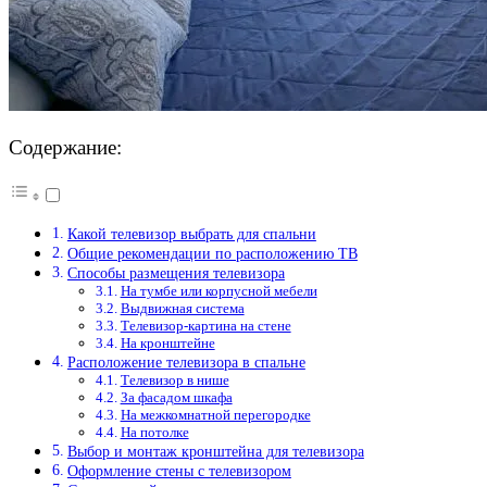
Содержание:
Какой телевизор выбрать для спальни
Общие рекомендации по расположению ТВ
Способы размещения телевизора
На тумбе или корпусной мебели
Выдвижная система
Телевизор-картина на стене
На кронштейне
Расположение телевизора в спальне
Телевизор в нише
За фасадом шкафа
На межкомнатной перегородке
На потолке
Выбор и монтаж кронштейна для телевизора
Оформление стены с телевизором