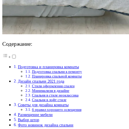
Содержание:
Подготовка и планировка комнаты
Подготовка спальни к ремонту
Планировка спальной комнаты
Дизайн спальни 2021 года
Стили оформления спален
Минимализм в дизайне
Спальня в стиле неоклассика
Спальня в лофт стиле
Советы для дизайна комнаты
6 правил хорошего освещения
Размещение мебели
Выбор штор
Фото новинок дизайна спальни