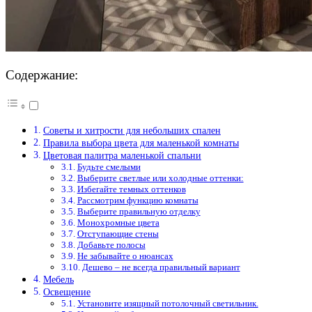
Содержание:
Советы и хитрости для небольших спален
Правила выбора цвета для маленькой комнаты
Цветовая палитра маленькой спальни
Будьте смелыми
Выберите светлые или холодные оттенки:
Избегайте темных оттенков
Рассмотрим функцию комнаты
Выберите правильную отделку
Монохромные цвета
Отступающие стены
Добавьте полосы
Не забывайте о нюансах
Дешево – не всегда правильный вариант
Мебель
Освещение
Установите изящный потолочный светильник.