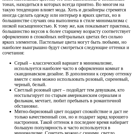
тонах, находиться в которых всегда приятно. Во многом на
такую тенденцию влияет мода. Хоть и дизайнеры стремятся
иногда сделать одежду или интерьер в ярких цветах, но в
большинстве случаях она выполнена в стиле минимализма с
низкой насыщенностью. К тому же, как показывает практика,
большинство вкусов к более старшему возрасту соответствует
оформлению в спокойных нейтральных цветах без сильно
ярких элементов. Пастельные цвета могут быть любыми, но
наиболее выигрышно будут смотреться следующие оттенки и
сочетания:
Серый – классический вариант в минимализме,
используется наиболее часто в оформлении комнат в
скандинавском дизайне. В дополнении к серому оттенку
вместе с ним можно использовать розовый, сиреневый,
черный, белый.
Светлый розовый цвет – подойдет тем девушкам, кто
ностальгирует по старым американским сериалам и
фильмам, мечтает, любит пребывать в романтичной
обстановке.
Мятно-бирюзовый цвет подарит спокойствие и даст не
только качественный сон, но и подарит заряд хорошего
настроения. Такой оттенок в последнее время набирает
большую популярность и часто используется в
минимализме. Сочетать можно с синими, светло