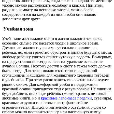
подросток любит рисовать, тогда также понадобится место где
удобно можно расположить мольберт и краски. При этом,
разделив комнату на несколько частей, можно более
сосредоточиться на каждой из них, чтобы они плавно
дополняли друг друга.
Учебная зона
Учеба занимает важное место в жизни каждого человека,
особенно сильно это касается людей в школьное время.
Домашние задания и уроки могут сильно повлиять на
ребенка, но, если грамотно обустроить дизайн будущего места,
любому ребенку учиться станет чуточку в радость. Во-первых,
на продуктивность всегда влияет натуральное освещение
лучами Солнца. Поэтому доступ к свету в таком месте должен
быть всегда. Для этого можно взять стол с выдвижной
столешницей и ящиками для компактного хранения тетрадей
и учебников. При этом расположить его обязательно следует
рядом с окном. Для комфортной учебы и поддержания
красивой осанки пригодится стул с регулировкой. Не лишним
будет добавить полки где ребенок сможет хранить не только
любимые книги, но и
красивые hand-made поделки
, сувениры,
красивые игрушки и на этом спектр фантазий не
ограничивается. Для дополнительного освещения рядом со
столом можно поставить торшер или настольную лампу.