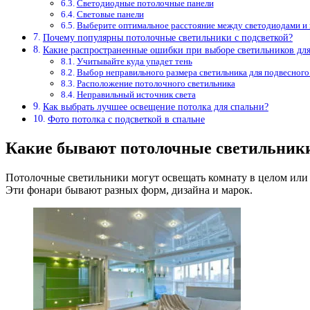
Светодиодные потолочные панели
Световые панели
Выберите оптимальное расстояние между светодиодами и
Почему популярны потолочные светильники с подсветкой?
Какие распространенные ошибки при выборе светильников для
Учитывайте куда упадет тень
Выбор неправильного размера светильника для подвесного
Расположение потолочного светильника
Неправильный источник света
Как выбрать лучшее освещение потолка для спальни?
Фото потолка с подсветкой в спальне
Какие бывают потолочные светильник
Потолочные светильники могут освещать комнату в целом или е
Эти фонари бывают разных форм, дизайна и марок.