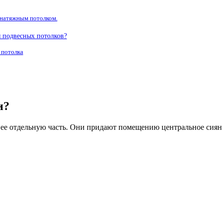
 натяжным потолком.
 подвесных потолков?
 потолка
и?
е отдельную часть. Они придают помещению центральное сияние,