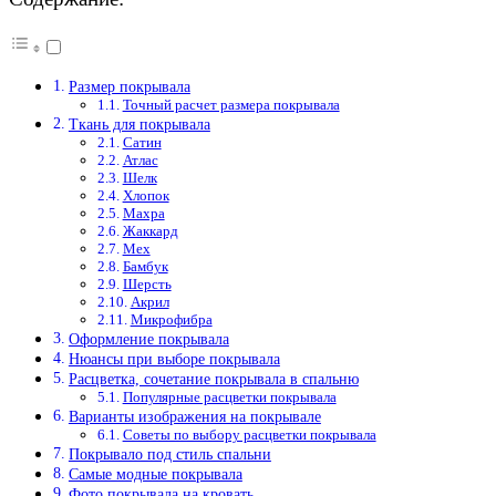
Размер покрывала
Точный расчет размера покрывала
Ткань для покрывала
Сатин
Атлас
Шелк
Хлопок
Махра
Жаккард
Мех
Бамбук
Шерсть
Акрил
Микрофибра
Оформление покрывала
Нюансы при выборе покрывала
Расцветка, сочетание покрывала в спальню
Популярные расцветки покрывала
Варианты изображения на покрывале
Советы по выбору расцветки покрывала
Покрывало под стиль спальни
Самые модные покрывала
Фото покрывала на кровать