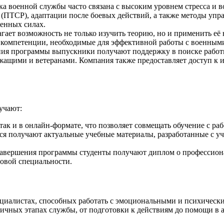
ка военной службы часто связана с высоким уровнем стресса 
(ПТСР), адаптации после боевых действий, а также методы упр
енных силах.
агает возможность не только изучить теорию, но и применить её
 компетенции, необходимые для эффективной работы с военным
ния программы выпускники получают поддержку в поиске работ
ащими и ветеранами. Компания также предоставляет доступ к 
учают:
 так и в онлайн-формате, что позволяет совмещать обучение с ра
ся получают актуальные учебные материалы, разработанные с у
завершения программы студенты получают диплом о профессион
новой специальности.
циалистах, способных работать с эмоциональными и психическ
ичных этапах службы, от подготовки к действиям до помощи в 