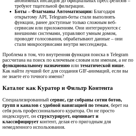
анонимных инсайдов до официальных пресс-релизов –
требуют тщательной фильтрации.
Боты – Флагманы Автоматизации:
Благодаря
открытому API, Telegram-боты стали выполнять
функции, ранее доступные только сложным веб-
сервисам или приложениям. Они интегрируются с
внешними системами, управляют умным домом,
проводят голосования, обрабатывают данные – они
стали микросервисами внутри мессенджера.
Проблема в том, что внутренняя функция поиска в Telegram
рассчитана на поиск по ключевым словам или именам, а не по
функциональному назначению
или
тематической нише
.
Как найти лучший бот для создания GIF-анимаций, если вы
не знаете его точного имени?
Каталог как Куратор и Фильтр Контента
Специализированный
сервис, где собраны сотни ботов,
групп и каналов с удобной навигацией по темам
, берет на
себя роль профессионального куратора. Он не просто
индексирует, он
структурирует, оценивает и
классифицирует
контент, делая его пригодным для
немедленного использования.