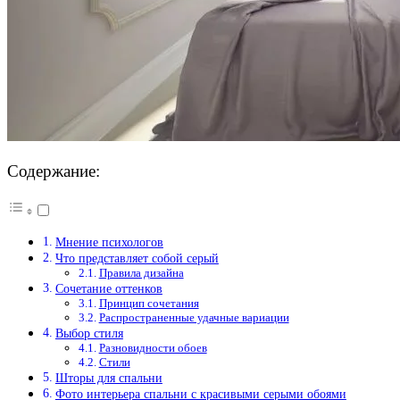
Содержание:
Мнение психологов
Что представляет собой серый
Правила дизайна
Сочетание оттенков
Принцип сочетания
Распространенные удачные вариации
Выбор стиля
Разновидности обоев
Стили
Шторы для спальни
Фото интерьера спальни с красивыми серыми обоями