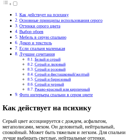
Как действует на психику
Основные принципы использования серого
Оттенки серого цвета
Выбор обоев
Мебель в серую спальню
Декор и текстиль
Если спальня маленькая
Лучшие сочетания
Белый и серый
Серый и лиловый
Серый и розовый
Серый и фисташковый/желтый
Серый и бирюзовый
Серый и черный
Ржаво-красный или кирпичный
Фото интерьера спальни в сером цвете
Как действует на психику
Серый цвет ассоциируется с дождем, асфальтом,
мегаполисами, мехом. Он деловитый, нейтральный,
спокойный. Может быть тяжелым и легким. Для спальни
лучше выбирать светлые, нейтральные оттенки.