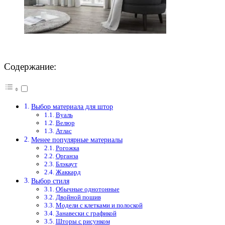
Содержание:
Выбор материала для штор
Вуаль
Велюр
Атлас
Менее популярные материалы
Рогожка
Органза
Блэкаут
Жаккард
Выбор стиля
Обычные однотонные
Двойной пошив
Модели с клетками и полоской
Занавески с графикой
Шторы с рисунком