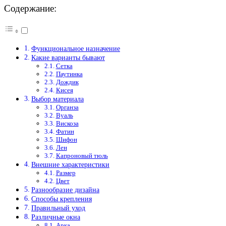
Содержание:
Функциональное назначение
Какие варианты бывают
Сетка
Паутинка
Дождик
Кисея
Выбор материала
Органза
Вуаль
Вискоза
Фатин
Шифон
Лен
Капроновый тюль
Внешние характеристики
Размер
Цвет
Разнообразие дизайна
Способы крепления
Правильный уход
Различные окна
Арка