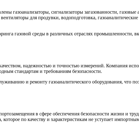
ны газоанализаторы, сигнализаторы загазованности, газовые 
ентиляторы для продувки, водоподготовка, газоаналитические 
ринга газовой среды в различных отраслях промышленности, в
чеством, надежностью и точностью измерений. Компания испол
одным стандартам и требованиям безопасности.
луживанию и ремонту газоаналитического оборудования, что поз
ртозамещения в сфере обеспечения безопасности жизни и труд
, которое по качеству и характеристикам не уступает импортным