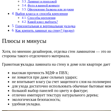
Ламинат в прихожей
Фото в ванной комнате
Оформление балкона или лоджии
Выбор класса и способа крепления
Способы крепления
Какой класс выбрать?
Горизонтальная и вертикальная укладка
Как крепить ламинат на стену? (видео)
Плюсы и минусы
Хотя, по мнению дизайнеров,
отделка стен ламинатом
— это ин
стороны такого отделочного материала.
Грамотная
у
кладка ламината на стену
в доме или квартире дае
высокая прочность МДФ и ПВХ;
не ломается при даже сильных ударах;
не впитывает влагу (за счет защитного слоя на полимерно
для ухода достаточно использовать обычные бытовые мо
большой выбор панелей по цвету и фактуре;
отлично имитирует текстуру натурального дерева;
экологическая безопасность;
удобная укладка.