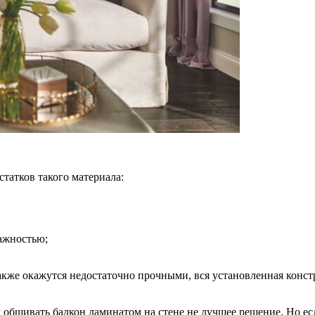
статков такого материала:
ажностью;
акже окажутся недостаточно прочными, вся установленная конс
м обшивать
балкон ламинатом на стене
не лучшее решение. Но ес