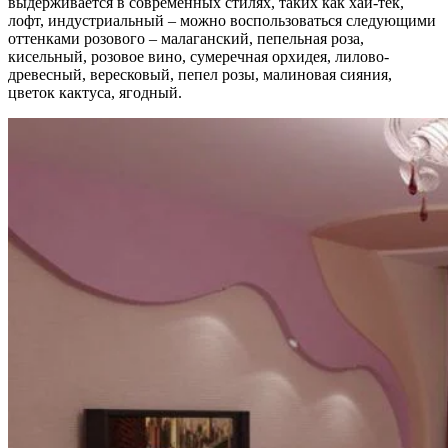
выдерживается в современных стилях, таких как хай-тек,
лофт, индустриальный – можно воспользоваться следующими
оттенками розового – малаганский, пепельная роза,
кисельный, розовое вино, сумеречная орхидея, лилово-
древесный, вересковый, пепел розы, малиновая сияния,
цветок кактуса, ягодный.