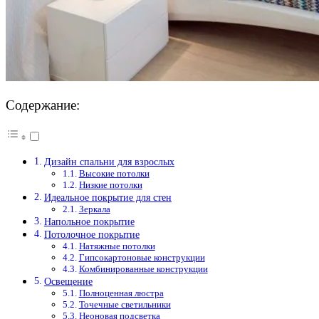
Содержание:
Дизайн спальни для взрослых
Высокие потолки
Низкие потолки
Идеальное покрытие для стен
Зеркала
Напольное покрытие
Потолочное покрытие
Натяжные потолки
Гипсокартоновые конструкции
Комбинированные конструкции
Освещение
Полноценная люстра
Точечные светильники
Неоновая подсветка