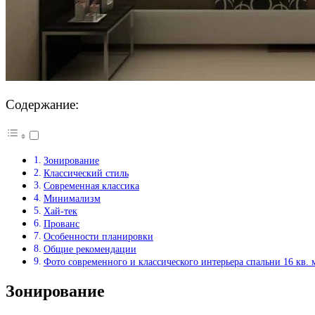
Содержание:
Зонирование
Классический стиль
Современная классика
Минимализм
Хай-тек
Прованс
Особенности планировки
Общие рекомендации
Фото современного и классического интерьера спальни 16 кв. 
Зонирование