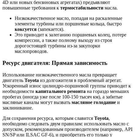
4D или новых бензиновых агрегатах) предъявляют
повышенные требования к
термостабильности
масла.
Низкокачественное масло, попадая на раскаленные
элементы турбины или поршневые кольца, быстро
коксуется
(запекается).
Это приводит к залеганию поршневых колец, потере
компрессии, а также полному выходу из строя
дорогостоящей турбины из-за закупорки
маслопроводов.
Ресурс двигателя: Прямая зависимость
Использование низкокачественного масла превращает
двигатель
Toyota
из долгожителя в проблемный агрегат.
Ускоренный износ цилиндро-поршневой группы приводит к
необходимости
капитального ремонта
на гораздо меньших
пробегах (иногда уже после 100-150 тысяч км), а забитые
масляные каналы могут вызвать
масляное голодание
и
заклинивание.
Для сохранения ресурса, которым славится
Toyota
,
необходимо следовать двум правилам: использовать масло с
допуском, рекомендованным производителем (например, API
SN/SP или ILSAC GF-6), и приобретать его только у