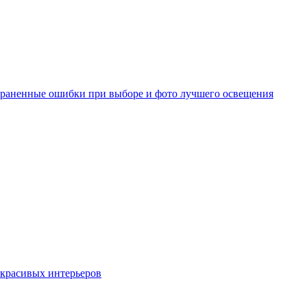
страненные ошибки при выборе и фото лучшего освещения
о красивых интерьеров