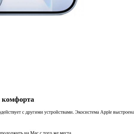
» комфорта
модействует с другими устройствами. Экосистема Apple выстроен
родолжить на Mac с того же места.