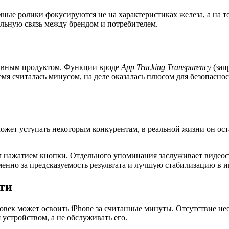
ные ролики фокусируются не на характеристиках железа, а на т
альную связь между брендом и потребителем.
лавным продуктом. Функции вроде
App Tracking Transparency
(зап
емя считалась минусом, на деле оказалась плюсом для безопасно
может уступать некоторым конкурентам, в реальной жизни он ос
м нажатием кнопки. Отдельного упоминания заслуживает видеосъ
енно за предсказуемость результата и лучшую стабилизацию в и
ти
век может освоить iPhone за считанные минуты. Отсутствие не
я устройством, а не обслуживать его.