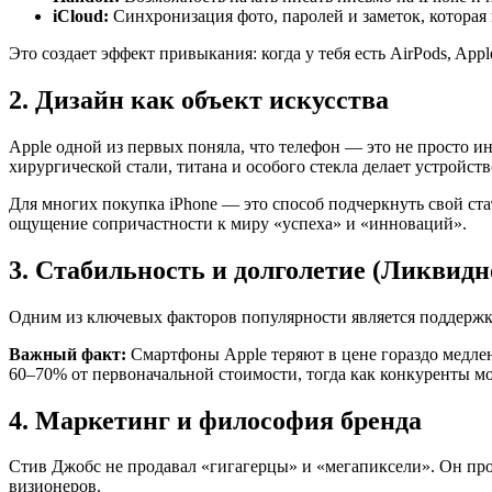
iCloud:
Синхронизация фото, паролей и заметок, которая 
Это создает эффект привыкания: когда у тебя есть AirPods, A
2. Дизайн как объект искусства
Apple одной из первых поняла, что телефон — это не просто и
хирургической стали, титана и особого стекла делает устройст
Для многих покупка iPhone — это способ подчеркнуть свой ста
ощущение сопричастности к миру «успеха» и «инноваций».
3. Стабильность и долголетие (Ликвидн
Одним из ключевых факторов популярности является поддержка 
Важный факт:
Смартфоны Apple теряют в цене гораздо медлен
60–70% от первоначальной стоимости, тогда как конкуренты мог
4. Маркетинг и философия бренда
Стив Джобс не продавал «гигагерцы» и «мегапиксели». Он пр
визионеров.