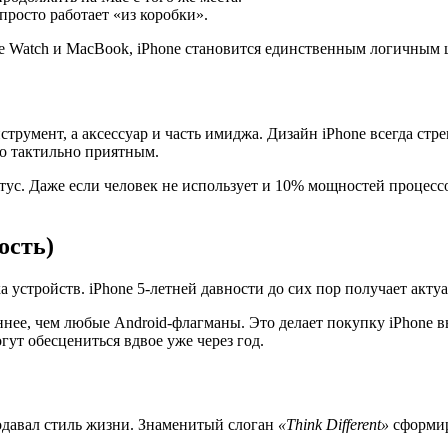
просто работает «из коробки».
pple Watch и MacBook, iPhone становится единственным логичны
нструмент, а аксессуар и часть имиджа. Дизайн iPhone всегда с
во тактильно приятным.
тус. Даже если человек не использует и 10% мощностей процесс
ость)
устройств. iPhone 5-летней давности до сих пор получает актуа
нее, чем любые Android-флагманы. Это делает покупку iPhone вы
ут обесцениться вдвое уже через год.
одавал стиль жизни. Знаменитый слоган
«Think Different»
сформир