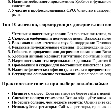
Наличие мобильного приложения:
Удобное и функциона
клиентами.
Участие в профессиональных СРО:
Членство в саморег
рынка.
Топ-10 аспектов, формирующих доверие клиентов
Честные и понятные условия:
Без скрытых платежей, м
Скорость одобрения и получения денег:
Важность моме
Вежливая и компетентная служба поддержки:
Готовнос
Реальные положительные отзывы:
Подтверждение добр
Гибкость в продлении или досрочном погашении:
Возмо
Удобный личный кабинет:
Интуитивно понятный интерф
Надежность защиты персональных данных:
Гарантия б
Промоакции и скидки для постоянных клиентов:
Призн
Наличие физических офисов (для тех, кто предпочитает
Регулярное обновление технологий:
Использование совр
Практические советы при выборе онлайн-займа:
Начните с малого:
Если вы впервые берете займ в новой
Считайте полную стоимость:
Всегда обращайте внимани
Не берите больше, чем можете вернуть:
Оценивайте сво
Используйте агрегаторы:
Сайты-агрегаторы, сравниваю