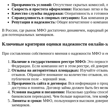
Прозрачность условий:
Отсутствие скрытых комиссий, п
Скорость и простота оформления:
Насколько легко и бы
Качество службы поддержки:
Оперативность и готовнос
Справедливость в спорных ситуациях:
Как компания ре
Репутация и надежность:
Общее впечатление о компании
В России, где рынок МФО достаточно динамичен, народный р
для потенциальных заемщиков.
Ключевые критерии оценки надежности онлайн-з
При составлении собственного мнения о надежности МФО и ее 
Наличие в государственном реестре МФО:
Это первосте
Федерации. Если компании нет в этом реестре, ей доверят
Отзывы на авторитетных площадках:
Изучайте отзывы 
отзывов. Обращайте внимание на количество отзывов, их
публичном поле – хороший знак.
Прозрачность сайта и договора:
Вся информация о проце
доступна и понятна. Договор займа должен быть без мел
Условия выдачи и погашения:
Насколько удобны способ
банковским переводом). Чем больше вариантов, тем комф
Лимиты и сроки:
МФО, пользующиеся высоким доверием,
заемщиков.