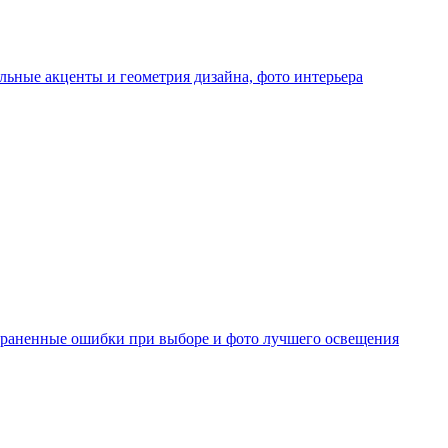
льные акценты и геометрия дизайна, фото интерьера
страненные ошибки при выборе и фото лучшего освещения