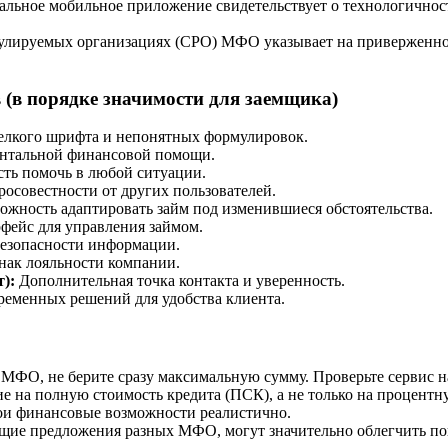
льное мобильное приложение свидетельствует о технологичнос
улируемых организациях (СРО) МФО указывает на приверженно
 (в порядке значимости для заемщика)
елкого шрифта и непонятных формулировок.
нтальной финансовой помощи.
ть помочь в любой ситуации.
осовестности от других пользователей.
жность адаптировать займ под изменившиеся обстоятельства.
ейс для управления займом.
езопасности информации.
ак лояльности компании.
):
Дополнительная точка контакта и уверенность.
еменных решений для удобства клиента.
 МФО, не берите сразу максимальную сумму. Проверьте сервис н
е на полную стоимость кредита (ПСК), а не только на процентн
и финансовые возможности реалистично.
щие предложения разных МФО, могут значительно облегчить по