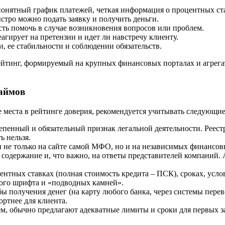
онятный график платежей, четкая информация о процентных ст
стро можно подать заявку и получить деньги.
ть помочь в случае возникновения вопросов или проблем.
агирует на претензии и идет ли навстречу клиенту.
, ее стабильности и соблюдении обязательств.
ейтинг, формируемый на крупных финансовых порталах и агрега
аймов
места в рейтинге доверия, рекомендуется учитывать следующие
пенный и обязательный признак легальной деятельности. Реест
ь нельзя.
не только на сайте самой МФО, но и на независимых финансовых 
 содержание и, что важно, на ответы представителей компаний.
нтных ставках (полная стоимость кредита – ПСК), сроках, усло
кого шрифта и «подводных камней».
ы получения денег (на карту любого банка, через системы перев
ортнее для клиента.
 обычно предлагают адекватные лимиты и сроки для первых за