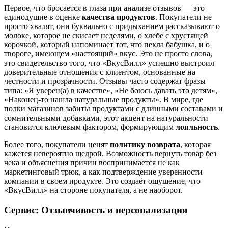
Первое, что бросается в глаза при анализе отзывов — это
единодушие в оценке
качества продуктов
. Покупатели не
просто хвалят, они буквально с придыханием рассказывают о
молоке, которое не скисает неделями, о хлебе с хрустящей
корочкой, который напоминает тот, что пекла бабушка, и о
твороге, имеющем «настоящий» вкус. Это не просто слова,
это свидетельство того, что «ВкусВилл» успешно выстроил
доверительные отношения с клиентом, основанные на
честности и прозрачности. Отзывы часто содержат фразы
типа: «Я уверен(а) в качестве», «Не боюсь давать это детям»,
«Наконец-то нашла натуральные продукты». В мире, где
полки магазинов забиты продуктами с длинными составами и
сомнительными добавками, этот акцент на натуральности
становится ключевым фактором, формирующим
лояльность
.
Более того, покупатели ценят
политику возврата
, которая
кажется невероятно щедрой. Возможность вернуть товар без
чека и объяснения причин воспринимается не как
маркетинговый трюк, а как подтверждение уверенности
компании в своем продукте. Это создаёт ощущение, что
«ВкусВилл» на стороне покупателя, а не наоборот.
Сервис: Отзывчивость и персонализация